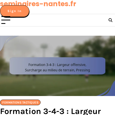
seminaires-nantes.fr
Skip
to
Sign In
content
FORMATIONS TACTIQUES
Formation 3-4-3 : Largeur